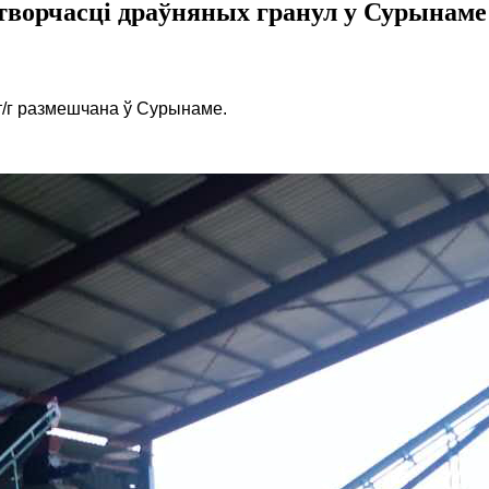
творчасці драўняных гранул у Сурынаме
т/г размешчана ў Сурынаме.