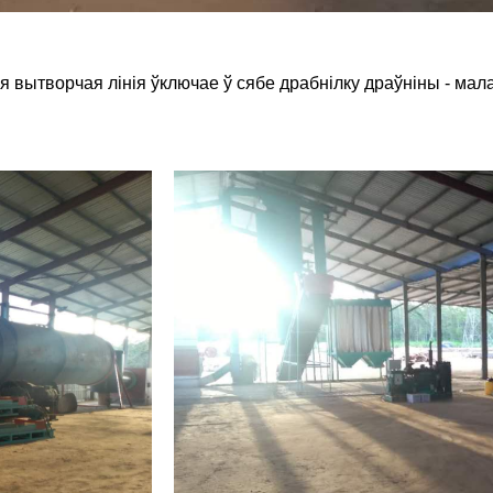
ся вытворчая лінія ўключае ў сябе драбнілку драўніны - ма