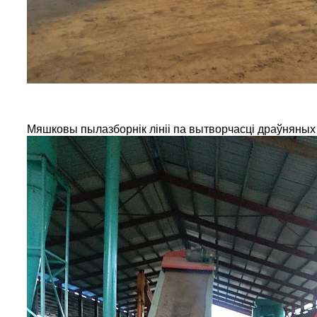
Мяшковы пылазборнік лініі па вытворчасці драўняных 