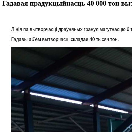
Гадавая прадукцыйнасць 40 000 тон вы
Лінія па вытворчасці драўняных гранул магутнасцю 6 
Гадавы аб'ём вытворчасці складае 40 тысяч тон.