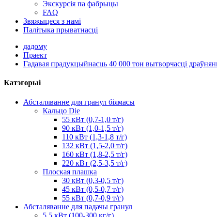
Экскурсія па фабрыцы
FAQ
Звяжыцеся з намі
Палітыка прыватнасці
дадому
Праект
Гадавая прадукцыйнасць 40 000 тон вытворчасці драўня
Катэгорыі
Абсталяванне для гранул біямасы
Кальцо Die
55 кВт (0,7-1,0 т/г)
90 кВт (1,0-1,5 т/г)
110 кВт (1,3-1,8 т/г)
132 кВт (1,5-2,0 т/г)
160 кВт (1,8-2,5 т/г)
220 кВт (2,5-3,5 т/г)
Плоская плашка
30 кВт (0,3-0,5 т/г)
45 кВт (0,5-0,7 т/г)
55 кВт (0,7-0,9 т/г)
Абсталяванне для падачы гранул
5,5 кВт (100-300 кг/г)