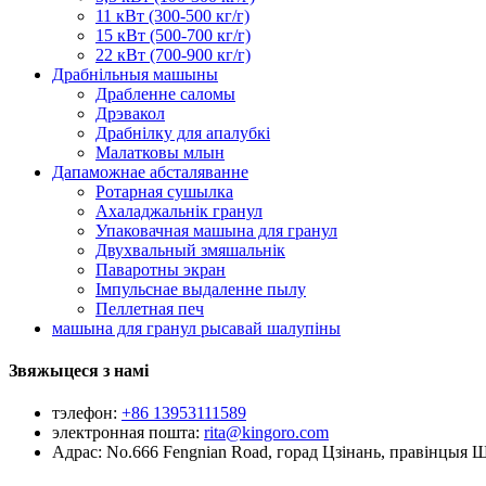
11 кВт (300-500 кг/г)
15 кВт (500-700 кг/г)
22 кВт (700-900 кг/г)
Драбнільныя машыны
Драбленне саломы
Дрэвакол
Драбнілку для апалубкі
Малатковы млын
Дапаможнае абсталяванне
Ротарная сушылка
Ахаладжальнік гранул
Упаковачная машына для гранул
Двухвальный змяшальнік
Паваротны экран
Імпульснае выдаленне пылу
Пеллетная печ
машына для гранул рысавай шалупіны
Звяжыцеся з намі
тэлефон:
+86 13953111589
электронная пошта:
rita@kingoro.com
Адрас:
No.666 Fengnian Road, горад Цзінань, правінцыя 