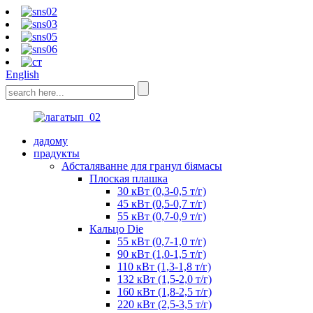
English
дадому
прадукты
Абсталяванне для гранул біямасы
Плоская плашка
30 кВт (0,3-0,5 т/г)
45 кВт (0,5-0,7 т/г)
55 кВт (0,7-0,9 т/г)
Кальцо Die
55 кВт (0,7-1,0 т/г)
90 кВт (1,0-1,5 т/г)
110 кВт (1,3-1,8 т/г)
132 кВт (1,5-2,0 т/г)
160 кВт (1,8-2,5 т/г)
220 кВт (2,5-3,5 т/г)