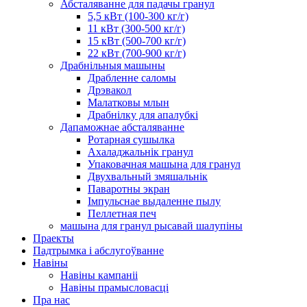
Абсталяванне для падачы гранул
5,5 кВт (100-300 кг/г)
11 кВт (300-500 кг/г)
15 кВт (500-700 кг/г)
22 кВт (700-900 кг/г)
Драбнільныя машыны
Драбленне саломы
Дрэвакол
Малатковы млын
Драбнілку для апалубкі
Дапаможнае абсталяванне
Ротарная сушылка
Ахаладжальнік гранул
Упаковачная машына для гранул
Двухвальный змяшальнік
Паваротны экран
Імпульснае выдаленне пылу
Пеллетная печ
машына для гранул рысавай шалупіны
Праекты
Падтрымка і абслугоўванне
Навіны
Навіны кампаніі
Навіны прамысловасці
Пра нас