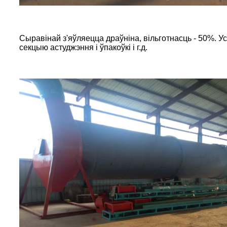
Сыравінай з'яўляецца драўніна, вільготнасць - 50%. У
секцыю астуджэння і ўпакоўкі і г.д.