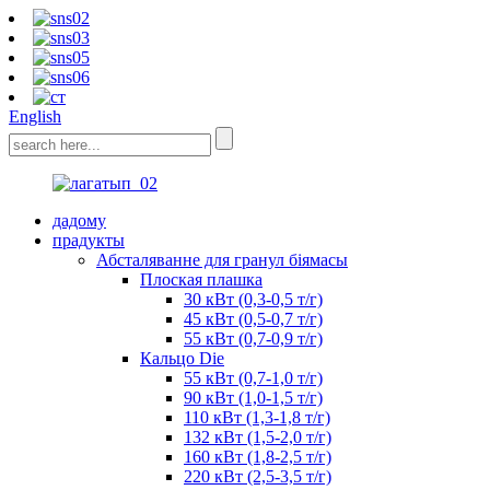
English
дадому
прадукты
Абсталяванне для гранул біямасы
Плоская плашка
30 кВт (0,3-0,5 т/г)
45 кВт (0,5-0,7 т/г)
55 кВт (0,7-0,9 т/г)
Кальцо Die
55 кВт (0,7-1,0 т/г)
90 кВт (1,0-1,5 т/г)
110 кВт (1,3-1,8 т/г)
132 кВт (1,5-2,0 т/г)
160 кВт (1,8-2,5 т/г)
220 кВт (2,5-3,5 т/г)