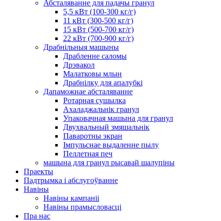
Абсталяванне для падачы гранул
5,5 кВт (100-300 кг/г)
11 кВт (300-500 кг/г)
15 кВт (500-700 кг/г)
22 кВт (700-900 кг/г)
Драбнільныя машыны
Драбленне саломы
Дрэвакол
Малатковы млын
Драбнілку для апалубкі
Дапаможнае абсталяванне
Ротарная сушылка
Ахаладжальнік гранул
Упаковачная машына для гранул
Двухвальный змяшальнік
Паваротны экран
Імпульснае выдаленне пылу
Пеллетная печ
машына для гранул рысавай шалупіны
Праекты
Падтрымка і абслугоўванне
Навіны
Навіны кампаніі
Навіны прамысловасці
Пра нас