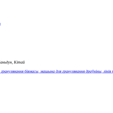
н
Шаньдун, Кітай
ранулявання біямасы, машына для гранулявання драўніны, лінія 