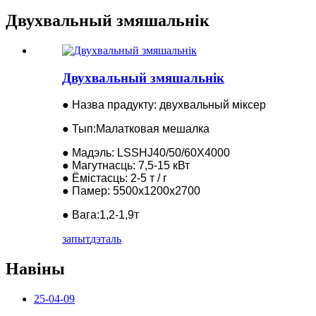
Двухвальный змяшальнік
Двухвальный змяшальнік
● Назва прадукту: двухвальный міксер
● Тып:Малатковая мешалка
● Мадэль: LSSHJ40/50/60X4000
● Магутнасць: 7,5-15 кВт
● Ёмістасць: 2-5 т / г
● Памер: 5500x1200x2700
● Вага:1,2-1,9т
запыт
дэталь
Навіны
25-04-09