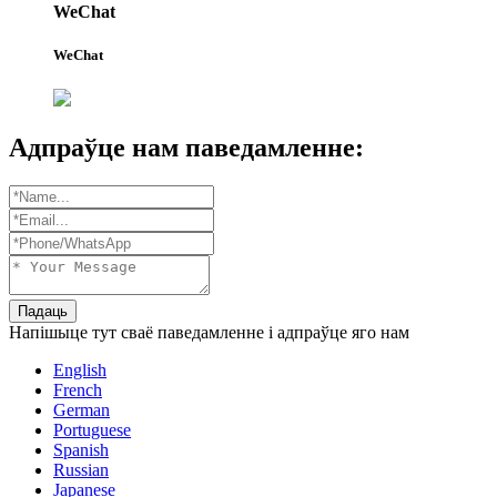
WeChat
WeChat
Адпраўце нам паведамленне:
Падаць
Напішыце тут сваё паведамленне і адпраўце яго нам
English
French
German
Portuguese
Spanish
Russian
Japanese