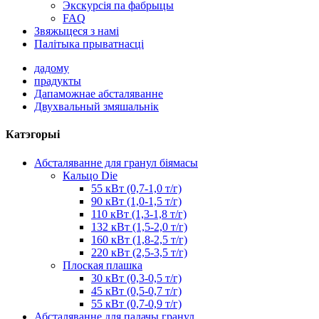
Экскурсія па фабрыцы
FAQ
Звяжыцеся з намі
Палітыка прыватнасці
дадому
прадукты
Дапаможнае абсталяванне
Двухвальный змяшальнік
Катэгорыі
Абсталяванне для гранул біямасы
Кальцо Die
55 кВт (0,7-1,0 т/г)
90 кВт (1,0-1,5 т/г)
110 кВт (1,3-1,8 т/г)
132 кВт (1,5-2,0 т/г)
160 кВт (1,8-2,5 т/г)
220 кВт (2,5-3,5 т/г)
Плоская плашка
30 кВт (0,3-0,5 т/г)
45 кВт (0,5-0,7 т/г)
55 кВт (0,7-0,9 т/г)
Абсталяванне для падачы гранул