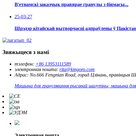
В'етнамскі заказчык правярае гранулы з біямасы...
25-03-27
Шрэдэр кітайскай вытворчасці адпраўлены ў Пакіста
Звяжыцеся з намі
тэлефон:
+86 13953111589
электронная пошта:
rita@kingoro.com
Адрас:
No.666 Fengnian Road, горад Цзінань, правінцыя 
Машына для гранулявання рысавай шалупіны, машына для г
Электронная пошта