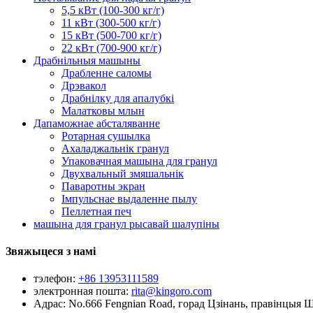
5,5 кВт (100-300 кг/г)
11 кВт (300-500 кг/г)
15 кВт (500-700 кг/г)
22 кВт (700-900 кг/г)
Драбнільныя машыны
Драбленне саломы
Дрэвакол
Драбнілку для апалубкі
Малатковы млын
Дапаможнае абсталяванне
Ротарная сушылка
Ахаладжальнік гранул
Упаковачная машына для гранул
Двухвальный змяшальнік
Паваротны экран
Імпульснае выдаленне пылу
Пеллетная печ
машына для гранул рысавай шалупіны
Звяжыцеся з намі
тэлефон:
+86 13953111589
электронная пошта:
rita@kingoro.com
Адрас:
No.666 Fengnian Road, горад Цзінань, правінцыя 