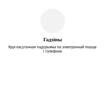
Гадзіны
Кругласутачная падтрымка па электроннай пошце
і тэлефоне