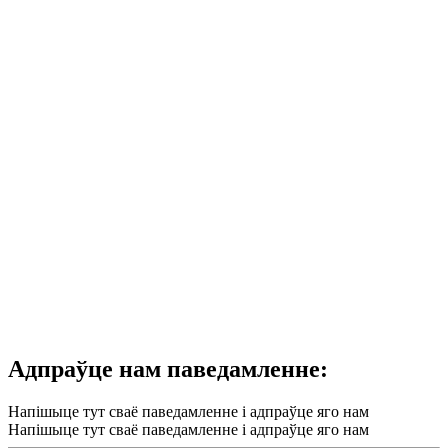
Адпраўце нам паведамленне:
Напішыце тут сваё паведамленне і адпраўце яго нам
Напішыце тут сваё паведамленне і адпраўце яго нам