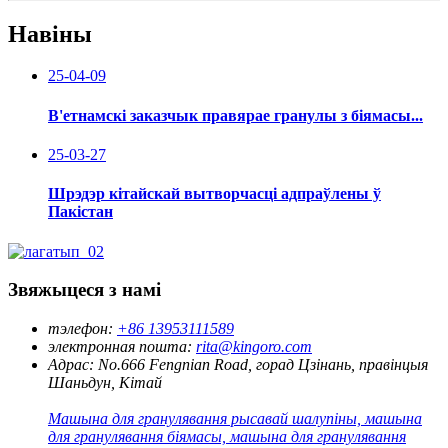
Навіны
25-04-09
В'етнамскі заказчык правярае гранулы з біямасы...
25-03-27
Шрэдэр кітайскай вытворчасці адпраўлены ў
Пакістан
Звяжыцеся з намі
тэлефон:
+86 13953111589
электронная пошта:
rita@kingoro.com
Адрас:
No.666 Fengnian Road, горад Цзінань, правінцыя
Шаньдун, Кітай
Машына для гранулявання рысавай шалупіны, машына
для гранулявання біямасы, машына для гранулявання