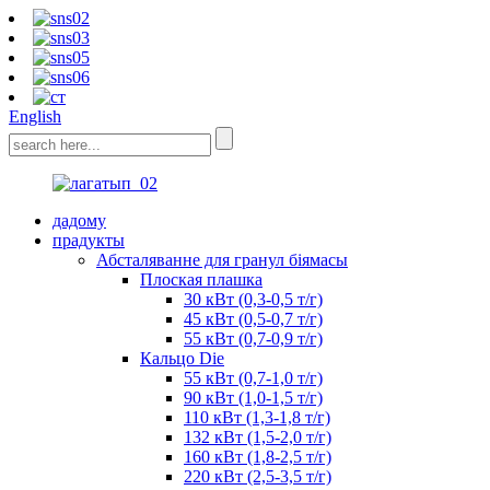
English
дадому
прадукты
Абсталяванне для гранул біямасы
Плоская плашка
30 кВт (0,3-0,5 т/г)
45 кВт (0,5-0,7 т/г)
55 кВт (0,7-0,9 т/г)
Кальцо Die
55 кВт (0,7-1,0 т/г)
90 кВт (1,0-1,5 т/г)
110 кВт (1,3-1,8 т/г)
132 кВт (1,5-2,0 т/г)
160 кВт (1,8-2,5 т/г)
220 кВт (2,5-3,5 т/г)