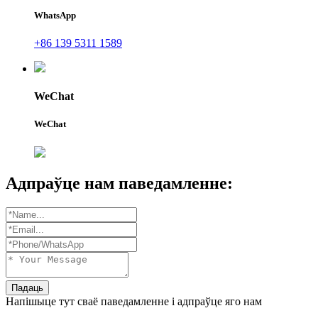
WhatsApp
+86 139 5311 1589
WeChat
WeChat
Адпраўце нам паведамленне:
Падаць
Напішыце тут сваё паведамленне і адпраўце яго нам