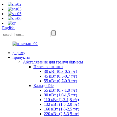
English
дадому
прадукты
Абсталяванне для гранул біямасы
Плоская плашка
30 кВт (0,3-0,5 т/г)
45 кВт (0,5-0,7 т/г)
55 кВт (0,7-0,9 т/г)
Кальцо Die
55 кВт (0,7-1,0 т/г)
90 кВт (1,0-1,5 т/г)
110 кВт (1,3-1,8 т/г)
132 кВт (1,5-2,0 т/г)
160 кВт (1,8-2,5 т/г)
220 кВт (2,5-3,5 т/г)