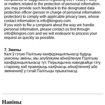
or matters related to the protection of personal information,
you may provide such feedback to the designated data
protection officer (person in charge of personal information
protection) to comply with applicable privacy laws, whose
contact information is info@kingoro.com.
If you wish to file a complaint about the way we handle
personal information, please contact us first through
info@kingoro.com and we will endeavor to process your
request as quickly as possible.
7. Змены
Калі ў гэтую Палітыку канфідэнцыяльнасці будуць
унесены змены, мы апублікуем абноўленую Палітыку
канфідэнцыяльнасці тут. Перыядычна наведвайце гэту
старонку, каб праверыць наяўнасць абнаўленняў або
змяненняў у гэтай Палітыцы прыватнасці.
Навіны