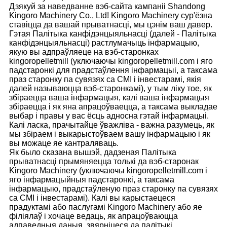
Дзякуй за наведванне вэб-сайта кампаніі Shandong
Kingoro Machinery Co., Ltd! Kingoro Machinery сур'ёзна
ставіцца да вашай прыватнасці, мы цэнім ваш давер.
Гэтая Палітыка канфідэнцыяльнасці (далей - Палітыка
канфідэнцыяльнасці) растлумачыць інфармацыю,
якую вы адпраўляеце на вэб-старонках
kingoropelletmill (уключаючы kingoropelletmill.com і яго
падстаронкі для прадстаўлення інфармацыі, а таксама
праз старонку па сувязях са СМІ і інвестарамі, якія
далей называюцца вэб-старонкамі), у тым ліку тое, як
збіраецца ваша інфармацыя, калі ваша інфармацыя
збіраецца і як яна апрацоўваецца, а таксама выкладае
выбар і правы у вас ёсць адносна гэтай інфармацыі.
Калі ласка, прачытайце ўважліва - важна разумець, як
мы збіраем і выкарыстоўваем вашу інфармацыю і як
вы можаце яе кантраляваць.
Як было сказана вышэй, дадзеная Палітыка
прыватнасці прымяняецца толькі да вэб-старонак
Kingoro Machinery (уключаючы kingoropelletmill.com і
яго інфармацыйныя падстаронкі, а таксама
інфармацыю, прадстаўленую праз старонку па сувязях
са СМІ і інвестарамі). Калі вы карыстаецеся
прадуктамі або паслугамі Kingoro Machinery або яе
філіялаў і хочаце ведаць, як апрацоўваюцца
адпаведныя даныя, звярніцеся да палітыкі