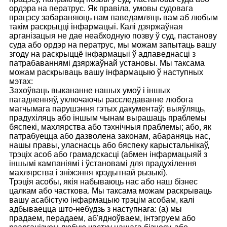
ордэра на ператрус. Як правіла, умовы судовага
працэсу забараняюць нам паведамляць вам аб любым
такім раскрыцці інфармацыі. Калі дзяржаўная
арганізацыя не дае неабходную позву ў суд, пастанову
суда або ордэр на ператрус, мы можам запытаць вашу
згоду на раскрыццё інфармацыі ў адпаведнасці з
патрабаваннямі дзяржаўнай установы. Мы таксама
можам раскрываць вашу інфармацыю ў наступных
мэтах:
Захоўваць выкананне нашых умоў і іншых
пагадненняў, уключаючы расследаванне любога
магчымага парушэння гэтых дакументаў; выяўляць,
прадухіляць або іншым чынам вырашаць праблемы
бяспекі, махлярства або тэхнічныя праблемы; або, як
патрабуецца або дазволена законам, абараняць нас,
нашы правы, уласнасць або бяспеку карыстальнікаў,
трэціх асоб або грамадскасці (абмен інфармацыяй з
іншымі кампаніямі і ўстановамі для прадухілення
махлярства і зніжэння крэдытнай рызыкі).
Трэція асобы, якія набываюць нас або наш бізнес
цалкам або часткова. Мы таксама можам раскрываць
вашу асабістую інфармацыю трэцім асобам, калі
адбываецца што-небудзь з наступнага: (a) мы
прадаем, перадаем, аб'ядноўваем, інтэгруем або