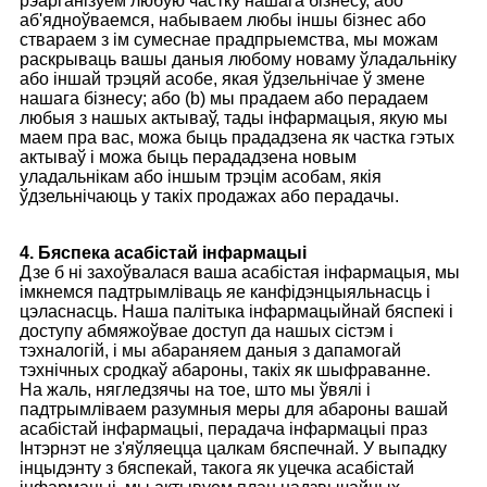
рэарганізуем любую частку нашага бізнесу, або
аб'ядноўваемся, набываем любы іншы бізнес або
ствараем з ім сумеснае прадпрыемства, мы можам
раскрываць вашы даныя любому новаму ўладальніку
або іншай трэцяй асобе, якая ўдзельнічае ў змене
нашага бізнесу; або (b) мы прадаем або перадаем
любыя з нашых актываў, тады інфармацыя, якую мы
маем пра вас, можа быць прададзена як частка гэтых
актываў і можа быць перададзена новым
уладальнікам або іншым трэцім асобам, якія
ўдзельнічаюць у такіх продажах або перадачы.
4. Бяспека асабістай інфармацыі
Дзе б ні захоўвалася ваша асабістая інфармацыя, мы
імкнемся падтрымліваць яе канфідэнцыяльнасць і
цэласнасць. Наша палітыка інфармацыйнай бяспекі і
доступу абмяжоўвае доступ да нашых сістэм і
тэхналогій, і мы абараняем даныя з дапамогай
тэхнічных сродкаў абароны, такіх як шыфраванне.
На жаль, нягледзячы на ​​тое, што мы ўвялі і
падтрымліваем разумныя меры для абароны вашай
асабістай інфармацыі, перадача інфармацыі праз
Інтэрнэт не з'яўляецца цалкам бяспечнай. У выпадку
інцыдэнту з бяспекай, такога як уцечка асабістай