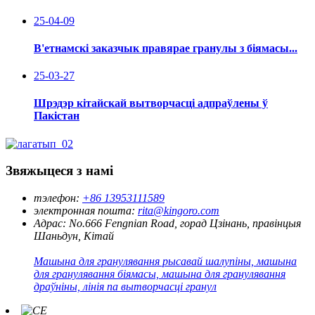
25-04-09
В'етнамскі заказчык правярае гранулы з біямасы...
25-03-27
Шрэдэр кітайскай вытворчасці адпраўлены ў
Пакістан
Звяжыцеся з намі
тэлефон:
+86 13953111589
электронная пошта:
rita@kingoro.com
Адрас:
No.666 Fengnian Road, горад Цзінань, правінцыя
Шаньдун, Кітай
Машына для гранулявання рысавай шалупіны, машына
для гранулявання біямасы, машына для гранулявання
драўніны, лінія па вытворчасці гранул