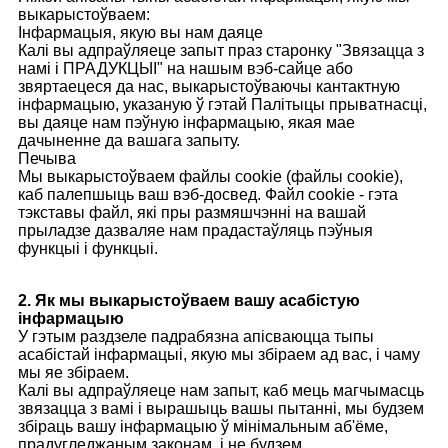
выкарыстоўваем:
Інфармацыя, якую вы нам даяце
Калі вы адпраўляеце запыт праз старонку "Звязацца з
намі і ПРАДУКЦЫІ" на нашым вэб-сайце або
звяртаецеся да нас, выкарыстоўваючы кантактную
інфармацыю, указаную ў гэтай Палітыцы прыватнасці,
вы даяце нам пэўную інфармацыю, якая мае
дачыненне да вашага запыту.
Печыва
Мы выкарыстоўваем файлы cookie (файлы cookie),
каб палепшыць ваш вэб-досвед. Файл cookie - гэта
тэкставы файл, які пры размяшчэнні на вашай
прыладзе дазваляе нам прадастаўляць пэўныя
функцыі і функцыі.
2. Як мы выкарыстоўваем вашу асабістую
інфармацыю
У гэтым раздзеле падрабязна апісваюцца тыпы
асабістай інфармацыі, якую мы збіраем ад вас, і чаму
мы яе збіраем.
Калі вы адпраўляеце нам запыт, каб мець магчымасць
звязацца з вамі і вырашыць вашы пытанні, мы будзем
збіраць вашу інфармацыю ў мінімальным аб'ёме,
прадугледжаным законам, і не будзем