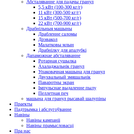
Абсталяванне для падачы гранул
5,5 кВт (100-300 кг/г)
11 кВт (300-500 кг/г)
15 кВт (500-700 кг/г)
22 кВт (700-900 кг/г)
Драбнільныя машыны
Драбленне саломы
Дрэвакол
Малатковы млын
Драбнілку для апалубкі
Дапаможнае абсталяванне
Ротарная сушылка
Ахаладжальнік гранул
Упаковачная машына для гранул
Двухвальный змяшальнік
Паваротны экран
Імпульснае выдаленне пылу
Пеллетная печ
машына для гранул рысавай шалупіны
Праекты
Падтрымка і абслугоўванне
Навіны
Навіны кампаніі
Навіны прамысловасці
Пра нас