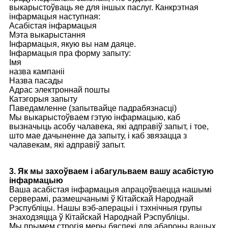
выкарыстоўваць яе для іншых паслуг. Канкрэтная
інфармацыя наступная:
Асабістая інфармацыя
Мэта выкарыстання
Інфармацыя, якую вы нам даяце.
Інфармацыя пра форму запыту:
Імя
назва кампаніі
Назва пасады
Адрас электроннай пошты
Катэгорыя запыту
Паведамленне (запытвайце падрабязнасці)
Мы выкарыстоўваем гэтую інфармацыю, каб
вызначыць асобу чалавека, які адправіў запыт, і тое,
што мае дачыненне да запыту, і каб звязацца з
чалавекам, які адправіў запыт.
3. Як мы захоўваем і абагульваем вашу асабістую
інфармацыю
Ваша асабістая інфармацыя апрацоўваецца нашымі
серверамі, размешчанымі ў Кітайскай Народнай
Рэспубліцы. Нашы вэб-аперацыі і тэхнічныя групы
знаходзяцца ў Кітайскай Народнай Рэспубліцы.
Мы прымем строгія меры бяспекі для абароны вашых