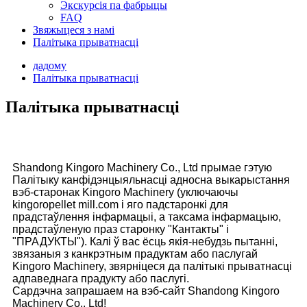
Экскурсія па фабрыцы
FAQ
Звяжыцеся з намі
Палітыка прыватнасці
дадому
Палітыка прыватнасці
Палітыка прыватнасці
Shandong Kingoro Machinery Co., Ltd прымае гэтую
Палітыку канфідэнцыяльнасці адносна выкарыстання
вэб-старонак Kingoro Machinery (уключаючы
kingoropellet mill.com і яго падстаронкі для
прадстаўлення інфармацыі, а таксама інфармацыю,
прадстаўленую праз старонку "Кантакты" і
"ПРАДУКТЫ"). Калі ў вас ёсць якія-небудзь пытанні,
звязаныя з канкрэтным прадуктам або паслугай
Kingoro Machinery, звярніцеся да палітыкі прыватнасці
адпаведнага прадукту або паслугі.
Сардэчна запрашаем на вэб-сайт Shandong Kingoro
Machinery Co., Ltd!