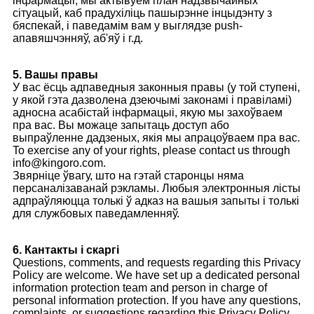
інфармацыі, мы актывуем план надзвычайных
сітуацый, каб прадухіліць пашырэнне інцыдэнту з
бяспекай, і паведамім вам у выглядзе push-
апавяшчэнняў, аб'яў і г.д.
5. Вашы правы
У вас ёсць адпаведныя законныя правы (у той ступені,
у якой гэта дазволена дзеючымі законамі і правіламі)
адносна асабістай інфармацыі, якую мы захоўваем
пра вас. Вы можаце запытаць доступ або
выпраўленне дадзеных, якія мы апрацоўваем пра вас.
To exercise any of your rights, please contact us through
info@kingoro.com.
Звярніце ўвагу, што на гэтай старонцы няма
персаналізаванай рэкламы. Любыя электронныя лісты
адпраўляюцца толькі ў адказ на вашыя запыты і толькі
для службовых паведамленняў.
6. Кантакты і скаргі
Questions, comments, and requests regarding this Privacy
Policy are welcome. We have set up a dedicated personal
information protection team and person in charge of
personal information protection. If you have any questions,
complaints, or suggestions regarding this Privacy Policy