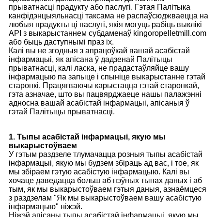
прыватнасці прадукту або паслугі. Гэтая Палітыка
канфідэнцыяльнасці таксама не распаўсюджваецца на
любыя прадукты ці паслугі, якія могуць рабіць выклікі
API з выкарыстаннем субдаменаў kingoropelletmill.com
або быць даступнымі праз іх.
Калі вы не згодныя з апрацоўкай вашай асабістай
інфармацыі, як апісана ў дадзенай Палітыцы
прыватнасці, калі ласка, не прадастаўляйце вашу
інфармацыю па запыце і спыніце выкарыстанне гэтай
старонкі. Працягваючы карыстацца гэтай старонкай,
гэта азначае, што вы пацвярджаеце нашы палажэнні
адносна вашай асабістай інфармацыі, апісаныя ў
гэтай Палітыцы прыватнасці.
1. Тыпы асабістай інфармацыі, якую мы
выкарыстоўваем
У гэтым раздзеле тлумачацца розныя тыпы асабістай
інфармацыі, якую мы будзем збіраць ад вас, і тое, як
мы збіраем гэтую асабістую інфармацыю. Калі вы
хочаце даведацца больш аб пэўных тыпах даных і аб
тым, як мы выкарыстоўваем гэтыя даныя, азнаёмцеся
з раздзелам "Як мы выкарыстоўваем вашу асабістую
інфармацыю" ніжэй.
Ніжэй апісаны тыпы асабістай інфармацыі, якую мы