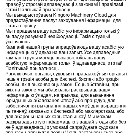
правоў у строгай адпаведнасці з законамі і правіламі і
гэтай Палітыкай прыватнасці.
Мы выкарыстоўваем Kingoro Machinery Cloud для
прадастаўлення паслуг захоўвання інфармацыі для
гэтага сэрвісу.
Мы перадаем вашу асабістую інфармацыю толькі ў
выпадку разумнай неабходнасці. Такія сітуацыі
ўключаюць:
Кампаніі нашай групы апрацоўваюць вашу асабістую
інфармацыю ў адказ на ваш запыт. Усе адпаведныя
кампаніі групы могуць выкарыстоўваць вашу
асабістую інфармацыю толькі ў адпаведнасці з гэтай
Палітыкай прыватнасці.
Рэгулюючыя органы, судовыя і праваахоўныя органы і
іншыя трэція асобы для бяспекі, бяспекі або трэція
асобы, якія выконваюць закон. Ёсць абставіны, пры
якіх па законе мы абавязаны раскрываць вашу
інфармацыю ўладам, напрыклад, для выканання
юрыдычных абавязацельстваў або працэдур, для
забеспячэння выканання нашых умоў, для вырашэння
пытанняў, звязаных з бяспекай або махлярствам, або
для абароны нашых карыстальнікаў. Мы можам
раскрываць гэтую інфармацыю з вашай згоды або без
яе ў адпаведнасці з умовамі сапраўднага судовага
працэсу, напрыклад позвы ў суд, пастановы суда або