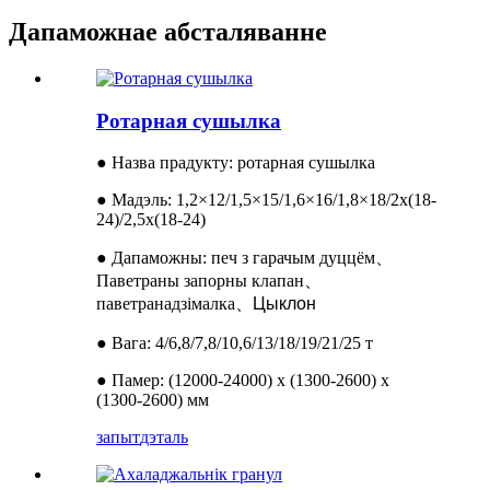
Дапаможнае абсталяванне
Ротарная сушылка
● Назва прадукту: ротарная сушылка
● Мадэль: 1,2×12/1,5×15/1,6×16/1,8×18/2x(18-
24)/2,5x(18-24)
● Дапаможны: печ з гарачым дуццём
、
Паветраны запорны клапан
、
паветранадзімалка
、
Цыклон
● Вага: 4/6,8/7,8/10,6/13/18/19/21/25 т
● Памер: (12000-24000) х (1300-2600) х
(1300-2600) мм
запыт
дэталь