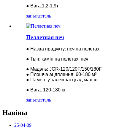
● Вага:1,2-1,9т
запыт
дэталь
Пеллетная печ
● Назва прадукту: печ на пелетах
● Тып: камін на пелетах, печ
● Мадэль: JGR-120/120F/150/180F
● Плошча ацяплення: 60-180 м³
● Памер: у залежнасці ад мадэлі
● Вага: 120-180 кг
запыт
дэталь
Навіны
25-04-09