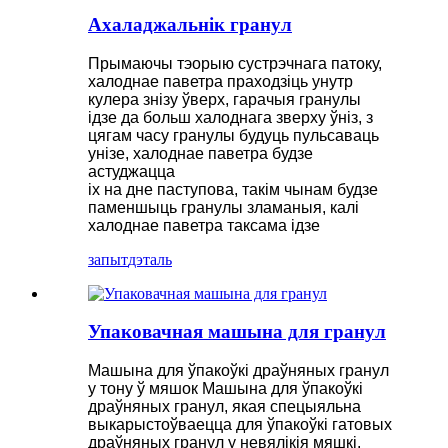
Ахаладжальнік гранул
Прымаючы тэорыю сустрэчнага патоку,
халоднае паветра праходзіць унутр
кулера знізу ўверх, гарачыя гранулы
ідзе да больш халоднага зверху ўніз, з
цягам часу гранулы будуць пульсаваць
унізе, халоднае паветра будзе
астуджацца
іх на дне паступова, такім чынам будзе
паменшыць гранулы зламаныя, калі
халоднае паветра таксама ідзе
запыт
дэталь
Упаковачная машына для гранул
Машына для ўпакоўкі драўняных гранул
у тону ў мяшок Машына для ўпакоўкі
драўняных гранул, якая спецыяльна
выкарыстоўваецца для ўпакоўкі гатовых
драўняных гранул у невялікія мяшкі.