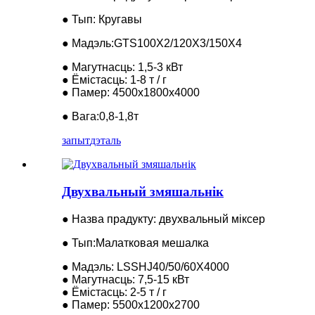
● Тып: Кругавы
● Мадэль:GTS100X2/120X3/150X4
● Магутнасць: 1,5-3 кВт
● Ёмістасць: 1-8 т / г
● Памер: 4500x1800x4000
● Вага:0,8-1,8т
запыт
дэталь
Двухвальный змяшальнік
● Назва прадукту: двухвальный міксер
● Тып:Малатковая мешалка
● Мадэль: LSSHJ40/50/60X4000
● Магутнасць: 7,5-15 кВт
● Ёмістасць: 2-5 т / г
● Памер: 5500x1200x2700