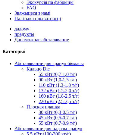
Экскурсія па фабрыцы
FAQ
Звяжыцеся з намі
Палітыка прыватнасці
дадому
прадукты
Дапаможнае абсталяванне
Катэгорыі
Абсталяванне для гранул біямасы
Кальцо Die
55 кВт (0,7-1,0 т/г)
90 кВт (1,0-1,5 т/г)
110 кВт (1,3-1,8 т/г)
132 кВт (1,5-2,0 т/г)
160 кВт (1,8-2,5 т/г)
220 кВт (2,5-3,5 т/г)
Плоская плашка
30 кВт (0,3-0,5 т/г)
45 кВт (0,5-0,7 т/г)
55 кВт (0,7-0,9 т/г)
Абсталяванне для падачы гранул
5,5 кВт (100-300 кг/г)