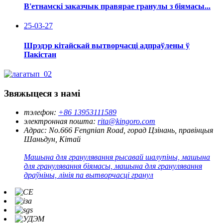
В'етнамскі заказчык правярае гранулы з біямасы...
25-03-27
Шрэдэр кітайскай вытворчасці адпраўлены ў
Пакістан
Звяжыцеся з намі
тэлефон:
+86 13953111589
электронная пошта:
rita@kingoro.com
Адрас:
No.666 Fengnian Road, горад Цзінань, правінцыя
Шаньдун, Кітай
Машына для гранулявання рысавай шалупіны, машына
для гранулявання біямасы, машына для гранулявання
драўніны, лінія па вытворчасці гранул