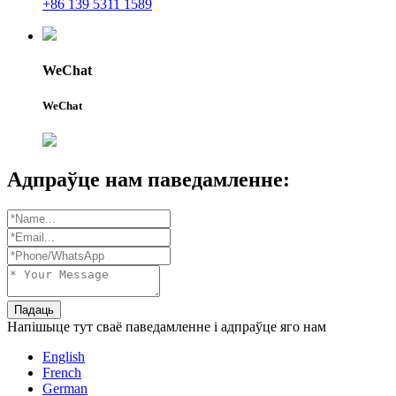
+86 139 5311 1589
WeChat
WeChat
Адпраўце нам паведамленне:
Падаць
Напішыце тут сваё паведамленне і адпраўце яго нам
English
French
German