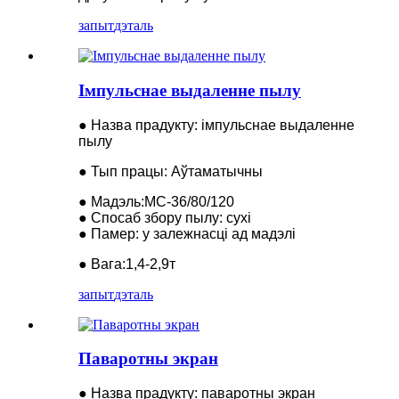
запыт
дэталь
Імпульснае выдаленне пылу
● Назва прадукту: імпульснае выдаленне
пылу
● Тып працы: Аўтаматычны
● Мадэль:MC-36/80/120
● Спосаб збору пылу: сухі
● Памер: у залежнасці ад мадэлі
● Вага:1,4-2,9т
запыт
дэталь
Паваротны экран
● Назва прадукту: паваротны экран