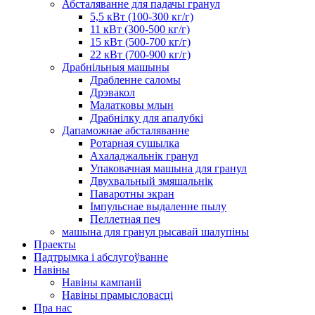
Абсталяванне для падачы гранул
5,5 кВт (100-300 кг/г)
11 кВт (300-500 кг/г)
15 кВт (500-700 кг/г)
22 кВт (700-900 кг/г)
Драбнільныя машыны
Драбленне саломы
Дрэвакол
Малатковы млын
Драбнілку для апалубкі
Дапаможнае абсталяванне
Ротарная сушылка
Ахаладжальнік гранул
Упаковачная машына для гранул
Двухвальный змяшальнік
Паваротны экран
Імпульснае выдаленне пылу
Пеллетная печ
машына для гранул рысавай шалупіны
Праекты
Падтрымка і абслугоўванне
Навіны
Навіны кампаніі
Навіны прамысловасці
Пра нас