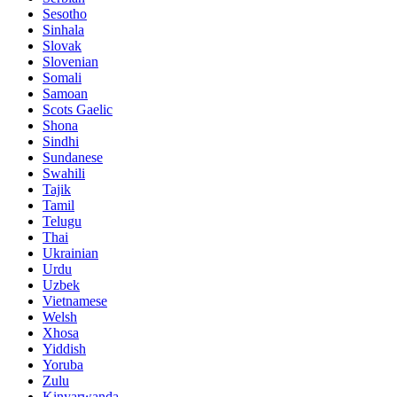
Sesotho
Sinhala
Slovak
Slovenian
Somali
Samoan
Scots Gaelic
Shona
Sindhi
Sundanese
Swahili
Tajik
Tamil
Telugu
Thai
Ukrainian
Urdu
Uzbek
Vietnamese
Welsh
Xhosa
Yiddish
Yoruba
Zulu
Kinyarwanda