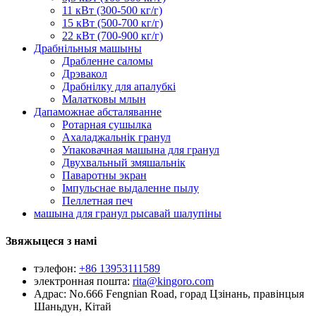
11 кВт (300-500 кг/г)
15 кВт (500-700 кг/г)
22 кВт (700-900 кг/г)
Драбнільныя машыны
Драбленне саломы
Дрэвакол
Драбнілку для апалубкі
Малатковы млын
Дапаможнае абсталяванне
Ротарная сушылка
Ахаладжальнік гранул
Упаковачная машына для гранул
Двухвальный змяшальнік
Паваротны экран
Імпульснае выдаленне пылу
Пеллетная печ
машына для гранул рысавай шалупіны
Звяжыцеся з намі
тэлефон:
+86 13953111589
электронная пошта:
rita@kingoro.com
Адрас:
No.666 Fengnian Road, горад Цзінань, правінцыя
Шаньдун, Кітай