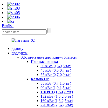
English
дадому
прадукты
Абсталяванне для гранул біямасы
Плоская плашка
30 кВт (0,3-0,5 т/г)
45 кВт (0,5-0,7 т/г)
55 кВт (0,7-0,9 т/г)
Кальцо Die
55 кВт (0,7-1,0 т/г)
90 кВт (1,0-1,5 т/г)
110 кВт (1,3-1,8 т/г)
132 кВт (1,5-2,0 т/г)
160 кВт (1,8-2,5 т/г)
220 кВт (2,5-3,5 т/г)