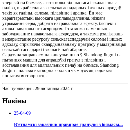
энергіяй на біямасе, - гэта новы від чыстага і экалагічнага
паліва, вырабленага з сельскагаспадарчых і лясных адходаў,
такіх як галіны, салома, пілавінне і дранка. Ён мае
характарыстыкі высокага цеплавыдзялення, нізкага
ўтрымання серы, добрага награвальнага эфекту, бяспекі і
аховы навакольнага асяроддзя. Гэта можа паменшыць
забруджванне навакольнага асяроддзя, а таксама рэалізаваць
выкарыстанне рэсурсаў сельскагаспадарчай саломы і іншых
адходаў, спрыяючы скаардынаванаму прагрэсу ў мадэрнізацыі
сельскай гаспадаркі і экалагічнай абароне.
Сардэчна запрашаем на кансультацыю ў Shandong Jingrui па
пытаннях машын для апрацоўкі гранул з пілавіння і
абсталявання для ацяпляльных печаў на біямасе. Shandong
Jingrui - палявы вытворца з больш чым дзесяцігадовым
вопытам вытворчасці.
Час публікацыі: 29 лістапада 2024 г
Навіны
25-04-09
В'етнамскі заказчык правярае гранулы з біямасы...