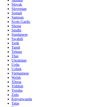
Sinhala
Slovak
Slovenian
Somali
Samoan
Scots Gaelic
Shona
Sindhi
Sundanese
Swahili
Tajik
Tamil
Telugu
Thai
Ukrainian
Urdu
Uzbek
Vietnamese
Welsh
Xhosa
Yiddish
Yoruba
Zulu
Kinyarwanda
Tatar