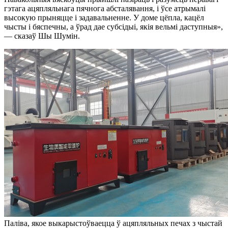
гэтага ацяпляльнага пячнога абсталявання, і ўсе атрымалі
высокую прыняцце і задавальненне. У доме цёпла, кацёл
чысты і бяспечны, а ўрад дае субсідыі, якія вельмі даступныя»,
— сказаў Шы Шумін.
Паліва, якое выкарыстоўваецца ў ацяпляльных печах з чыстай