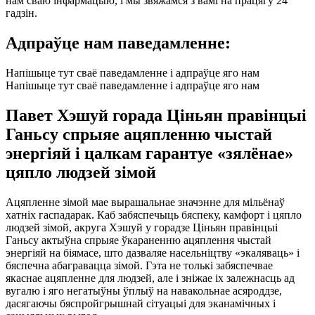
нам сваю інфармацыю, і мы звяжамся з вамі на працягу 24
гадзін.
Адпраўце нам паведамленне:
Напішыце тут сваё паведамленне і адпраўце яго нам
Напішыце тут сваё паведамленне і адпраўце яго нам
Павет Хэшуй горада Ціньян правінцыі
Ганьсу спрыяе ацяпленню чыстай
энергіяй і цалкам гарантуе «зялёнае»
цяпло людзей зімой
Ацяпленне зімой мае вырашальнае значэнне для мільёнаў
хатніх гаспадарак. Каб забяспечыць бяспеку, камфорт і цяпло
людзей зімой, акруга Хэшуй у горадзе Ціньян правінцыі
Ганьсу актыўна спрыяе ўкараненню ацяплення чыстай
энергіяй на біямасе, што дазваляе насельніцтву «экаляваць» і
бяспечна абагравацца зімой. Гэта не толькі забяспечвае
якаснае ацяпленне для людзей, але і зніжае іх залежнасць ад
вугалю і яго негатыўны ўплыў на навакольнае асяроддзе,
дасягаючы бяспройгрышнай сітуацыі для эканамічных і