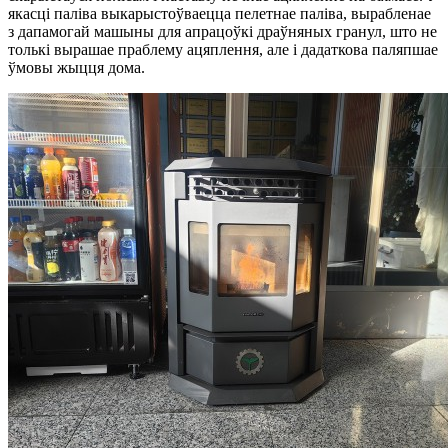
якасці паліва выкарыстоўваецца пелетнае паліва, вырабленае
з дапамогай машыны для апрацоўкі драўняных гранул, што не
толькі вырашае праблему ацяплення, але і дадаткова паляпшае
ўмовы жыцця дома.