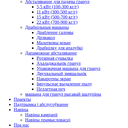
Абсталяванне для падачы гранул
5,5 кВт (100-300 кг/г)
11 кВт (300-500 кг/г)
15 кВт (500-700 кг/г)
22 кВт (700-900 кг/г)
Драбнільныя машыны
Драбленне саломы
Дрэвакол
Малатковы млын
Драбнілку для апалубкі
Дапаможнае абсталяванне
Ротарная сушылка
Ахаладжальнік гранул
Упаковачная машына для гранул
Двухвальный змяшальнік
Паваротны экран
Імпульснае выдаленне пылу
Пеллетная печ
машына для гранул рысавай шалупіны
Праекты
Падтрымка і абслугоўванне
Навіны
Навіны кампаніі
Навіны прамысловасці
Пра нас