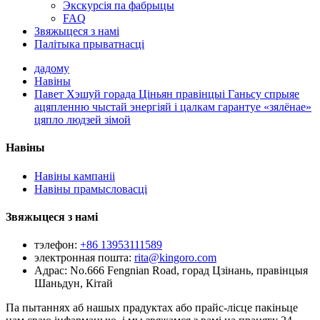
Экскурсія па фабрыцы
FAQ
Звяжыцеся з намі
Палітыка прыватнасці
дадому
Навіны
Павет Хэшуй горада Ціньян правінцыі Ганьсу спрыяе
ацяпленню чыстай энергіяй і цалкам гарантуе «зялёнае»
цяпло людзей зімой
Навіны
Навіны кампаніі
Навіны прамысловасці
Звяжыцеся з намі
тэлефон:
+86 13953111589
электронная пошта:
rita@kingoro.com
Адрас:
No.666 Fengnian Road, горад Цзінань, правінцыя
Шаньдун, Кітай
Па пытаннях аб нашых прадуктах або прайс-лісце пакіньце