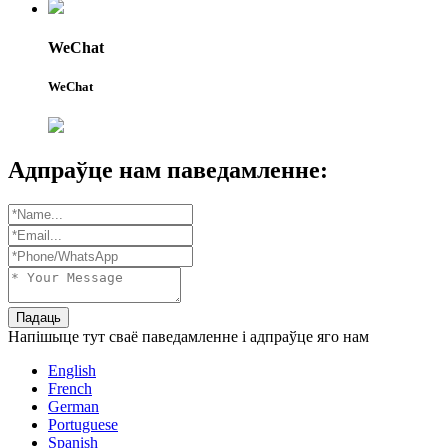
WeChat
WeChat
Адпраўце нам паведамленне:
Падаць
Напішыце тут сваё паведамленне і адпраўце яго нам
English
French
German
Portuguese
Spanish