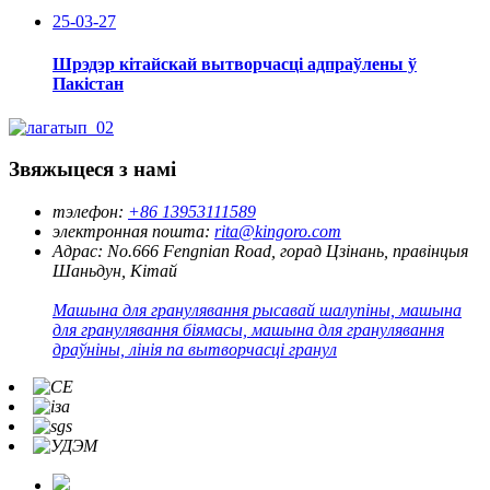
25-03-27
Шрэдэр кітайскай вытворчасці адпраўлены ў
Пакістан
Звяжыцеся з намі
тэлефон:
+86 13953111589
электронная пошта:
rita@kingoro.com
Адрас:
No.666 Fengnian Road, горад Цзінань, правінцыя
Шаньдун, Кітай
Машына для гранулявання рысавай шалупіны, машына
для гранулявання біямасы, машына для гранулявання
драўніны, лінія па вытворчасці гранул