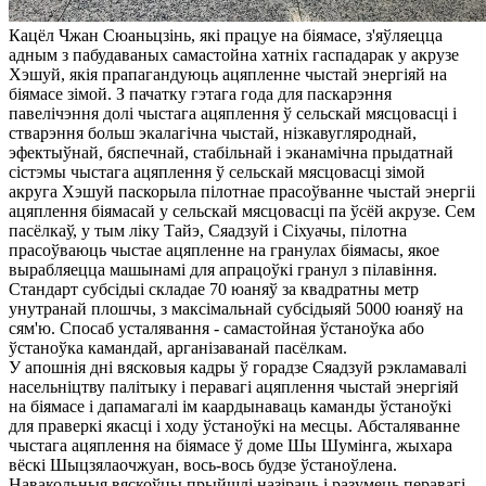
Кацёл Чжан Сюаньцзінь, які працуе на біямасе, з'яўляецца
адным з пабудаваных самастойна хатніх гаспадарак у акрузе
Хэшуй, якія прапагандуюць ацяпленне чыстай энергіяй на
біямасе зімой. З пачатку гэтага года для паскарэння
павелічэння долі чыстага ацяплення ў сельскай мясцовасці і
стварэння больш экалагічна чыстай, нізкавугляроднай,
эфектыўнай, бяспечнай, стабільнай і эканамічна прыдатнай
сістэмы чыстага ацяплення ў сельскай мясцовасці зімой
акруга Хэшуй паскорыла пілотнае прасоўванне чыстай энергіі
ацяплення біямасай у сельскай мясцовасці па ўсёй акрузе. Сем
пасёлкаў, у тым ліку Тайэ, Сяадзуй і Сіхуачы, пілотна
прасоўваюць чыстае ацяпленне на гранулах біямасы, якое
вырабляецца машынамі для апрацоўкі гранул з пілавіння.
Стандарт субсідыі складае 70 юаняў за квадратны метр
унутранай плошчы, з максімальнай субсідыяй 5000 юаняў на
сям'ю. Спосаб усталявання - самастойная ўстаноўка або
ўстаноўка камандай, арганізаванай пасёлкам.
У апошнія дні вясковыя кадры ў горадзе Сяадзуй рэкламавалі
насельніцтву палітыку і перавагі ацяплення чыстай энергіяй
на біямасе і дапамагалі ім каардынаваць каманды ўстаноўкі
для праверкі якасці і ходу ўстаноўкі на месцы. Абсталяванне
чыстага ацяплення на біямасе ў доме Шы Шумінга, жыхара
вёскі Шыцзялаочжуан, вось-вось будзе ўстаноўлена.
Навакольныя вяскоўцы прыйшлі назіраць і разумець перавагі