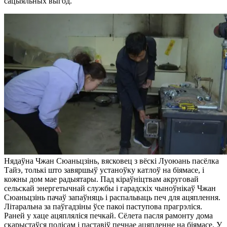
сацыяльных выгод.
Нядаўна Чжан Сюаньцзінь, вясковец з вёскі Луоюань пасёлка
Тайэ, толькі што завяршыў устаноўку катлоў на біямасе, і
кожны дом мае радыятары. Пад кіраўніцтвам акруговай
сельскай энергетычнай службы і гарадскіх чыноўнікаў Чжан
Сюаньцзінь пачаў запаўняць і распальваць печ для ацяплення.
Літаральна за паўгадзіны ўсе пакоі паступова прагрэліся.
Раней у хаце ацяпляліся печкай. Сёлета пасля рамонту дома
скарыстаўся полісам і паставіў печнае ацяпленне на біямасе. У