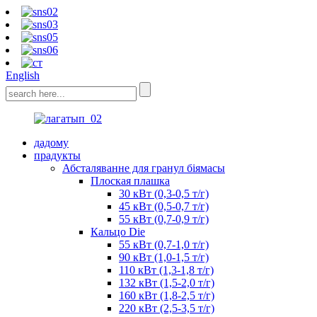
English
дадому
прадукты
Абсталяванне для гранул біямасы
Плоская плашка
30 кВт (0,3-0,5 т/г)
45 кВт (0,5-0,7 т/г)
55 кВт (0,7-0,9 т/г)
Кальцо Die
55 кВт (0,7-1,0 т/г)
90 кВт (1,0-1,5 т/г)
110 кВт (1,3-1,8 т/г)
132 кВт (1,5-2,0 т/г)
160 кВт (1,8-2,5 т/г)
220 кВт (2,5-3,5 т/г)