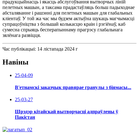
прадукцыйнасць і якасць абслугоўвання вытворчых ліній
пелетных машын, а таксама прадастаўляць больш падыходнае
абсталяванне і рашэнні для пелетных машын для глабальных
кліентаў. У той жа час мы будзем актыўна шукаць магчымасці
супрацоўніцтва з большай колькасцю краін і рэгіёнаў, каб
сумесна спрыяць бесперапыннаму прагрэсу глабальнага
зялёнага развіцця.
Час публікацыі: 14 лістапада 2024 г
Навіны
25-04-09
В'етнамскі заказчык правярае гранулы з біямасы...
25-03-27
Шрэдэр кітайскай вытворчасці адпраўлены ў
Пакістан