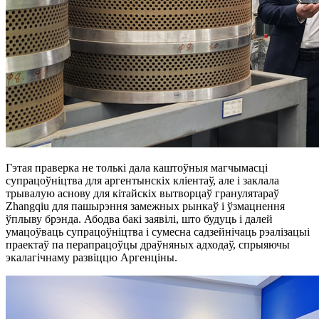
Гэтая праверка не толькі дала каштоўныя магчымасці
супрацоўніцтва для аргентынскіх кліентаў, але і заклала
трывалую аснову для кітайскіх вытворцаў гранулятараў
Zhangqiu для пашырэння замежных рынкаў і ўзмацнення
ўплыву брэнда. Абодва бакі заявілі, што будуць і далей
умацоўваць супрацоўніцтва і сумесна садзейнічаць рэалізацыі
праектаў па перапрацоўцы драўняных адходаў, спрыяючы
экалагічнаму развіццю Аргенціны.