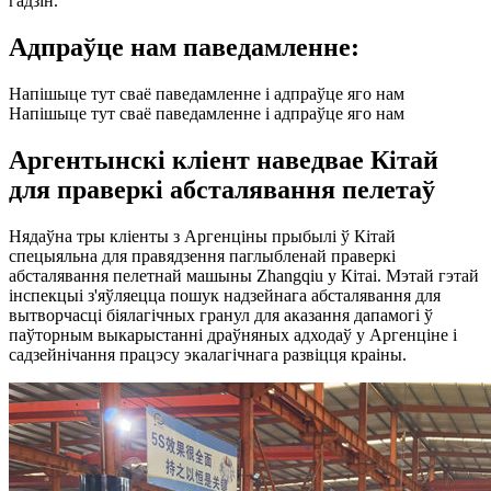
гадзін.
Адпраўце нам паведамленне:
Напішыце тут сваё паведамленне і адпраўце яго нам
Напішыце тут сваё паведамленне і адпраўце яго нам
Аргентынскі кліент наведвае Кітай
для праверкі абсталявання пелетаў
Нядаўна тры кліенты з Аргенціны прыбылі ў Кітай
спецыяльна для правядзення паглыбленай праверкі
абсталявання пелетнай машыны Zhangqiu у Кітаі. Мэтай гэтай
інспекцыі з'яўляецца пошук надзейнага абсталявання для
вытворчасці біялагічных гранул для аказання дапамогі ў
паўторным выкарыстанні драўняных адходаў у Аргенціне і
садзейнічання працэсу экалагічнага развіцця краіны.