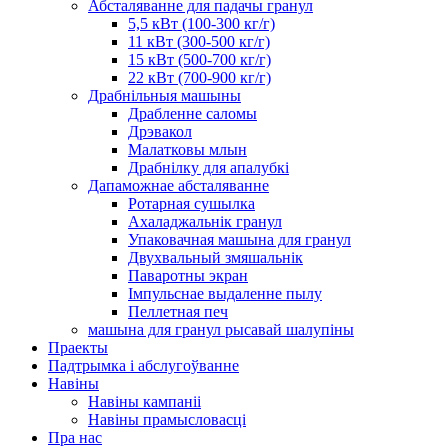
Абсталяванне для падачы гранул
5,5 кВт (100-300 кг/г)
11 кВт (300-500 кг/г)
15 кВт (500-700 кг/г)
22 кВт (700-900 кг/г)
Драбнільныя машыны
Драбленне саломы
Дрэвакол
Малатковы млын
Драбнілку для апалубкі
Дапаможнае абсталяванне
Ротарная сушылка
Ахаладжальнік гранул
Упаковачная машына для гранул
Двухвальный змяшальнік
Паваротны экран
Імпульснае выдаленне пылу
Пеллетная печ
машына для гранул рысавай шалупіны
Праекты
Падтрымка і абслугоўванне
Навіны
Навіны кампаніі
Навіны прамысловасці
Пра нас