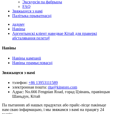
Экскурсія па фабрыцы
FAQ
Звяжыцеся з намі
Палітыка прыватнасці
дадому
Навіны
Аргентынскі кліент наведвае Кітай для праверкі
абсталявання пелетаў
Навіны
Навіны кампаніі
Навіны прамысловасці
Звяжыцеся з намі
тэлефон:
+86 13953111589
электронная пошта:
rita@kingoro.com
Адрас:
No.666 Fengnian Road, горад Цзінань, правінцыя
Шаньдун, Кітай
Па пытаннях аб нашых прадуктах або прайс-лісце пакіньце
нам сваю інфармацыю, і мы звяжамся з вамі на працягу 24