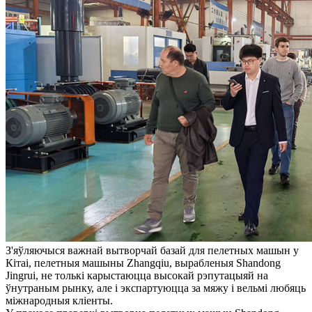
З'яўляючыся важнай вытворчай базай для пелетных машын у
Кітаі, пелетныя машыны Zhangqiu, вырабленыя Shandong
Jingrui, не толькі карыстаюцца высокай рэпутацыяй на
ўнутраным рынку, але і экспартуюцца за мяжу і вельмі любяць
міжнародныя кліенты.