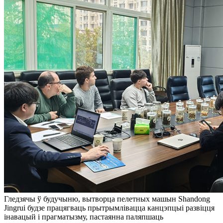
Гледзячы ў будучыню, вытворца пелетных машын Shandong
Jingrui будзе працягваць прытрымлівацца канцэпцыі развіцця
інавацый і прагматызму, пастаянна паляпшаць