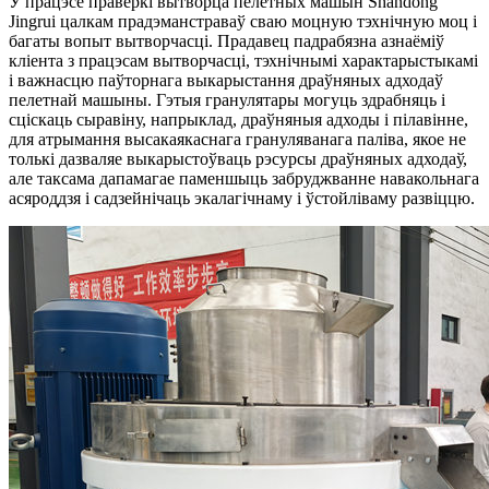
У працэсе праверкі вытворца пелетных машын Shandong
Jingrui цалкам прадэманстраваў сваю моцную тэхнічную моц і
багаты вопыт вытворчасці. Прадавец падрабязна азнаёміў
кліента з працэсам вытворчасці, тэхнічнымі характарыстыкамі
і важнасцю паўторнага выкарыстання драўняных адходаў
пелетнай машыны. Гэтыя гранулятары могуць здрабняць і
сціскаць сыравіну, напрыклад, драўняныя адходы і пілавінне,
для атрымання высакаякаснага грануляванага паліва, якое не
толькі дазваляе выкарыстоўваць рэсурсы драўняных адходаў,
але таксама дапамагае паменшыць забруджванне навакольнага
асяроддзя і садзейнічаць экалагічнаму і ўстойліваму развіццю.