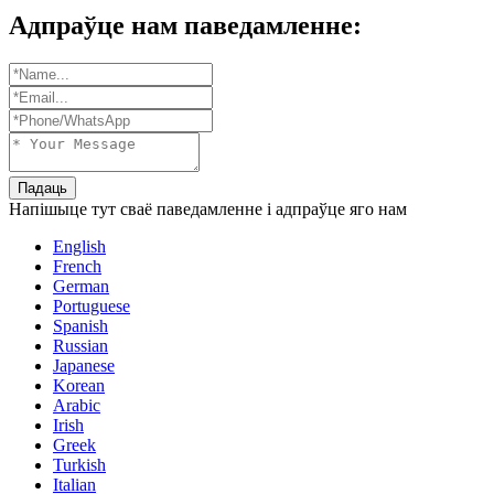
Адпраўце нам паведамленне:
Падаць
Напішыце тут сваё паведамленне і адпраўце яго нам
English
French
German
Portuguese
Spanish
Russian
Japanese
Korean
Arabic
Irish
Greek
Turkish
Italian