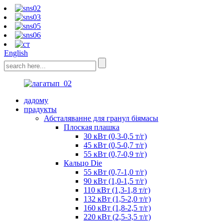
English
дадому
прадукты
Абсталяванне для гранул біямасы
Плоская плашка
30 кВт (0,3-0,5 т/г)
45 кВт (0,5-0,7 т/г)
55 кВт (0,7-0,9 т/г)
Кальцо Die
55 кВт (0,7-1,0 т/г)
90 кВт (1,0-1,5 т/г)
110 кВт (1,3-1,8 т/г)
132 кВт (1,5-2,0 т/г)
160 кВт (1,8-2,5 т/г)
220 кВт (2,5-3,5 т/г)