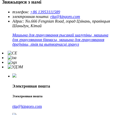
Звяжыцеся з намі
тэлефон:
+86 13953111589
электронная пошта:
rita@kingoro.com
Адрас:
No.666 Fengnian Road, горад Цзінань, правінцыя
Шаньдун, Кітай
Машына для гранулявання рысавай шалупіны, машына
для гранулявання біямасы, машына для гранулявання
драўніны, лінія па вытворчасці гранул
Электронная пошта
Электронная пошта
rita@kingoro.com