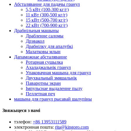
Абсталяванне для падачы гранул
5,5 кВт (100-300 кг/г)
11 кВт (300-500 кг/г)
15 кВт (500-700 кг/г)
22 кВт (700-900 кг/г)
Драбнільныя машыны
Драбленне саломы
Дрэвакол
Драбнілку для апалубкі
Малатковы млын
Дапаможнае абсталяванне
Ротарная сушылка
Ахаладжальнік гранул
Упаковачная машына для гранул
Двухвальный змяшальнік
Паваротны экран
Імпульснае выдаленне пылу
Пеллетная печ
машына для гранул рысавай шалупіны
Звяжыцеся з намі
тэлефон:
+86 13953111589
электронная пошта:
rita@kingoro.com