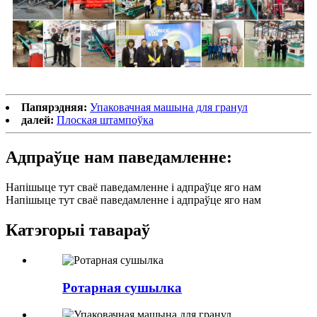
Папярэдняя:
Упаковачная машына для гранул
далей:
Плоская штампоўка
Адпраўце нам паведамленне:
Напішыце тут сваё паведамленне і адпраўце яго нам
Напішыце тут сваё паведамленне і адпраўце яго нам
Катэгорыі тавараў
Ротарная сушылка