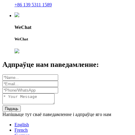
+86 139 5311 1589
WeChat
WeChat
Адпраўце нам паведамленне:
Падаць
Напішыце тут сваё паведамленне і адпраўце яго нам
English
French