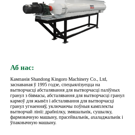
Аб нас:
Кампанія Shandong Kingoro Machinery Co., Ltd,
заснаваная ў 1995 годзе, спецыялізуецца на
вытворчасці абсталявання для вытворчасці паліўных
гранул з біямасы, абсталявання для вытворчасці гранул
кармоў для жывёл і абсталявання для вытворчасці
гранул угнаенняў, уключаючы поўныя камплекты
вытворчай лініі: драбнілку, змяшальнік, сушылку,
фармовачную машыну, прасейвальнік, ахаладжальнік і
ўпаковачную машыну.