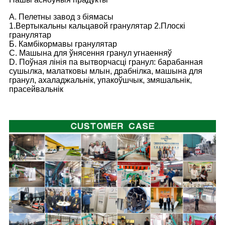
А. Пелетны завод з біямасы
1.Вертыкальны кальцавой гранулятар 2.Плоскі
гранулятар
Б. Камбікормавы гранулятар
C. Машына для ўнясення гранул угнаенняў
D. Поўная лінія па вытворчасці гранул: барабанная
сушылка, малатковы млын, драбнілка, машына для
гранул, ахаладжальнік, упакоўшчык, змяшальнік,
прасейвальнік