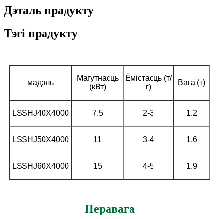
Дэталь прадукту
Тэгі прадукту
Магутнасць
Ёмістасць (т/
мадэль
Вага (т)
(кВт)
г)
LSSHJ40X4000
7.5
2-3
1.2
LSSHJ50X4000
11
3-4
1.6
LSSHJ60X4000
15
4-5
1.9
Перавага