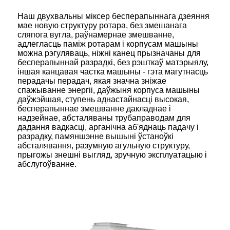
Наш двухвальны міксер бесперапыннага дзеяння
мае новую структуру ротара, без змешанага
сляпога вугла, раўнамернае змешванне,
адлегласць паміж ротарам і корпусам машыны
можна рэгуляваць, ніжні канец прызначаны для
бесперапыннай разрадкі, без рэшткаў матэрыялу,
іншая канцавая частка машыны - гэта магутнасць
перадачы перадач, якая значна зніжае
спажыванне энергіі, даўжыня корпуса машыны
даўжэйшая, ступень аднастайнасці высокая,
бесперапыннае змешванне дакладнае і
надзейнае, абсталяваны трубаправодам для
дадання вадкасці, арганічна аб'яднаць падачу і
разрадку, памяншэнне вышыні ўстаноўкі
абсталявання, разумную агульную структуру,
прыгожы знешні выгляд, зручную эксплуатацыю і
абслугоўванне.