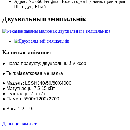
Адрас:
No.666 Fengnian Road, горад Цзінань, правінцыя
Шаньдун, Кітай
Двухвальный змяшальнік
Кароткае апісанне:
● Назва прадукту: двухвальный міксер
● Тып:Малатковая мешалка
● Мадэль: LSSHJ40/50/60X4000
● Магутнасць: 7,5-15 кВт
● Ёмістасць: 2-5 т / г
● Памер: 5500x1200x2700
● Вага:1,2-1,9т
Дашліце нам ліст