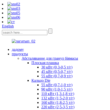
English
дадому
прадукты
Абсталяванне для гранул біямасы
Плоская плашка
30 кВт (0,3-0,5 т/г)
45 кВт (0,5-0,7 т/г)
55 кВт (0,7-0,9 т/г)
Кальцо Die
55 кВт (0,7-1,0 т/г)
90 кВт (1,0-1,5 т/г)
110 кВт (1,3-1,8 т/г)
132 кВт (1,5-2,0 т/г)
160 кВт (1,8-2,5 т/г)
220 кВт (2,5-3,5 т/г)