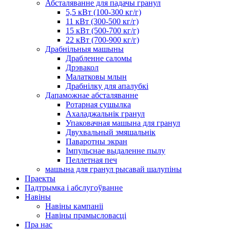
Абсталяванне для падачы гранул
5,5 кВт (100-300 кг/г)
11 кВт (300-500 кг/г)
15 кВт (500-700 кг/г)
22 кВт (700-900 кг/г)
Драбнільныя машыны
Драбленне саломы
Дрэвакол
Малатковы млын
Драбнілку для апалубкі
Дапаможнае абсталяванне
Ротарная сушылка
Ахаладжальнік гранул
Упаковачная машына для гранул
Двухвальный змяшальнік
Паваротны экран
Імпульснае выдаленне пылу
Пеллетная печ
машына для гранул рысавай шалупіны
Праекты
Падтрымка і абслугоўванне
Навіны
Навіны кампаніі
Навіны прамысловасці
Пра нас