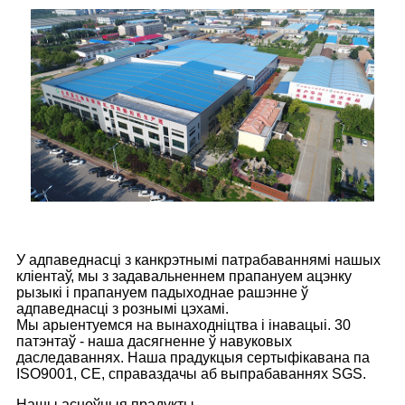
У адпаведнасці з канкрэтнымі патрабаваннямі нашых
кліентаў, мы з задавальненнем прапануем ацэнку
рызыкі і прапануем падыходнае рашэнне ў
адпаведнасці з рознымі цэхамі.
Мы арыентуемся на вынаходніцтва і інавацыі. 30
патэнтаў - наша дасягненне ў навуковых
даследаваннях. Наша прадукцыя сертыфікавана па
ISO9001, CE, справаздачы аб выпрабаваннях SGS.
Нашы асноўныя прадукты