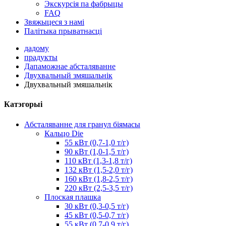
Экскурсія па фабрыцы
FAQ
Звяжыцеся з намі
Палітыка прыватнасці
дадому
прадукты
Дапаможнае абсталяванне
Двухвальный змяшальнік
Двухвальный змяшальнік
Катэгорыі
Абсталяванне для гранул біямасы
Кальцо Die
55 кВт (0,7-1,0 т/г)
90 кВт (1,0-1,5 т/г)
110 кВт (1,3-1,8 т/г)
132 кВт (1,5-2,0 т/г)
160 кВт (1,8-2,5 т/г)
220 кВт (2,5-3,5 т/г)
Плоская плашка
30 кВт (0,3-0,5 т/г)
45 кВт (0,5-0,7 т/г)
55 кВт (0,7-0,9 т/г)