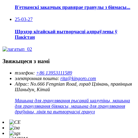
В'етнамскі заказчык правярае гранулы з біямасы...
25-03-27
Шрэдэр кітайскай вытворчасці адпраўлены ў
Пакістан
Звяжыцеся з намі
тэлефон:
+86 13953111589
электронная пошта:
rita@kingoro.com
Адрас:
No.666 Fengnian Road, горад Цзінань, правінцыя
Шаньдун, Кітай
Машына для гранулявання рысавай шалупіны, машына
для гранулявання біямасы, машына для гранулявання
драўніны, лінія па вытворчасці гранул